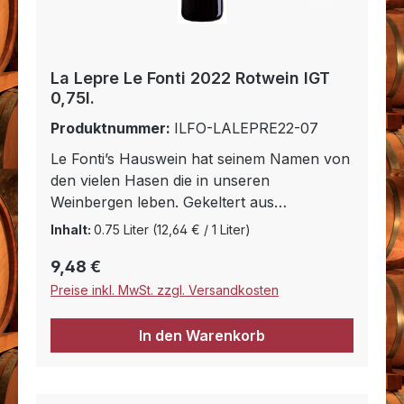
La Lepre Le Fonti 2022 Rotwein IGT
0,75l.
Produktnummer:
ILFO-LALEPRE22-07
Le Fonti’s Hauswein hat seinem Namen von
den vielen Hasen die in unseren
Weinbergen leben. Gekeltert aus
Sangiovese Trauben mit einer Beimischung
Inhalt:
0.75 Liter
(12,64 € / 1 Liter)
von Merlot (5-15% je nach Jahrgang) ist er
Regulärer Preis:
9,48 €
vom Stil her wie ein junger Chianti. Der
Vigna della Lepre altert für 8 Monate in
Preise inkl. MwSt. zzgl. Versandkosten
gebrauchten französischen Eichenfässern.
Mit seiner Frische und guter Säure ist er
In den Warenkorb
der ideale Begleiter für’s tägliche Essen.