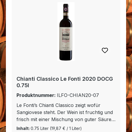
Chianti Classico Le Fonti 2020 DOCG
0.75l
Produktnummer:
ILFO-CHIAN20-07
Le Fonti’s Chianti Classico zeigt wofür
Sangiovese steht. Der Wein ist fruchtig und
frisch mit einer Mischung von guter Säure
und Gewürznoten. Abgerundet wird er
Inhalt:
0.75 Liter
(19,87 € / 1 Liter)