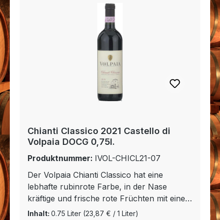
Käse.
Chianti Classico 2021 Castello di
Volpaia DOCG 0,75l.
Produktnummer:
IVOL-CHICL21-07
Der Volpaia Chianti Classico hat eine
lebhafte rubinrote Farbe, in der Nase
kräftige und frische rote Früchten mit einem
Hauch von Kirsche. Dies ist ein gut
Inhalt:
0.75 Liter
(23,87 € / 1 Liter)