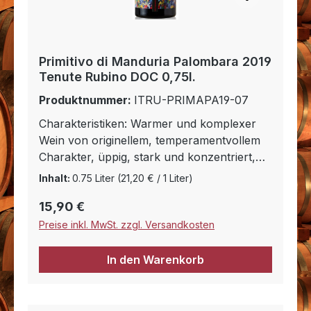
Primitivo di Manduria Palombara 2019
Tenute Rubino DOC 0,75l.
Produktnummer:
ITRU-PRIMAPA19-07
Charakteristiken: Warmer und komplexer
Wein von originellem, temperamentvollem
Charakter, üppig, stark und konzentriert,
hervorragendes Alterungspotential.
Inhalt:
0.75 Liter
(21,20 € / 1 Liter)
Gastronomische Verbindungen: Köstlich zu
Regulärer Preis:
15,90 €
bucatini mit Wildfleischragout, pappardelle
mit Hase, Gulasch vom Schwein, Kutteln-
Preise inkl. MwSt. zzgl. Versandkosten
Röllchen, Rouladen in Tomatensauce,
Rindsspieß mit Speck und mit Minze
In den Warenkorb
geschmortem Thunfisch. Passt außerdem
hervorragend zu mittelreifem Käse.