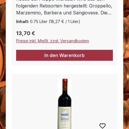
folgenden Rebsorten hergestellt: Groppello,
Marzemino, Barbera und Sangiovese. Die
Trauben werden ähnlich dem Amarone erst
Inhalt:
0.75 Liter
(18,27 € / 1 Liter)
nach eine gewissen Trocknungszeit
Regulärer Preis:
13,70 €
gekeltert. Der Geschmack ist Gehaltvoll,
weich und ungemein ausgelichen. Er hat
Preise inkl. MwSt. zzgl. Versandkosten
eine ganz besondere Struktur und erinnert
sehr stark an Waldbeeren. Er begleitet vor
In den Warenkorb
allem Fleischgerichte vom Wild, typische
kräftige Speisen der italiensichen Küche,
Braten, gegrilltes Fleisch und würzigen
Käse.