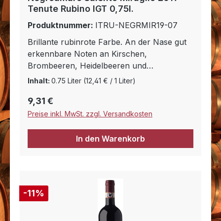
Tenute Rubino IGT 0,75l.
Produktnummer:
ITRU-NEGRMIR19-07
Brillante rubinrote Farbe. An der Nase gut
erkennbare Noten an Kirschen,
Brombeeren, Heidelbeeren und
Johannisbeeren und Anklängen an Tabak,
Inhalt:
0.75 Liter
(12,41 € / 1 Liter)
schwarzer Pfeffer, Lakritze, Thymian,
Regulärer Preis:
9,31 €
Rosmarin, Leder und Wachholderbeere. Am
Gaumen warm und elegant, mit einer gut
Preise inkl. MwSt. zzgl. Versandkosten
dosierten alkoholischen Struktur und gut
eingebundenen Tanninen. Lang anhaltendes
In den Warenkorb
Finale
11% Rabatt
-11%