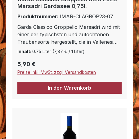
Marsadri Gardasee 0,75l.
Produktnummer:
IMAR-CLAGROP23-07
Garda Classico Groppello Marsadri wird mit
einer der typischsten und autochtonen
Traubensorte hergestellt, die in Valtenesi
angebaut werden: Groppello. Er hat eine
Inhalt:
0.75 Liter
(7,87 € / 1 Liter)
gute Struktur und der Geschmack ist sehr
Regulärer Preis:
5,90 €
mild und ausgeglichen. Seine Farbe ist
rubinrot. Groppello passt zu verschiedenen
Preise inkl. MwSt. zzgl. Versandkosten
Gerichten, wie Nudeln mit gehaltvollen
Saucen, Fleischgerichten und Vorspeisen.
In den Warenkorb
Besonders geeignet ist er zu Salami oder
Käse.