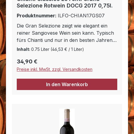
Selezione Rotwein DOCG 2017 0,75l.
Produktnummer:
ILFO-CHIAN17GS07
Die Gran Selezione zeigt wie elegant ein
reiner Sangiovese Wein sein kann. Typisch
fürs Chianti und nur in den besten Jahren
gemacht ist diese Gran Selezione das Beste
Inhalt:
0.75 Liter
(46,53 € / 1 Liter)
was unsere Sangiovese Trauben in dem
Regulärer Preis:
34,90 €
Jahr her gegeben haben. Helles reines
Rubinrot mit viel Frucht in der Nase,
Preise inkl. MwSt. zzgl. Versandkosten
vollmundig und rund mit langem Abgang.
Um dem Wein mehr Struktur zu geben und
In den Warenkorb
ihm ein langes Leben zu ermöglichen altert
er für zwei Jahre in französischen
Eichenfässern. Weitere 12 Monate braucht
er dann noch zur Reifung auf der Flasche
bevor er auf den Markt kommt. Ein Wein
für jedes Festessen.