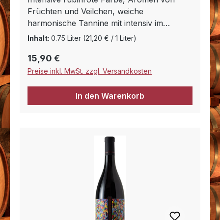
Früchten und Veilchen, weiche
harmonische Tannine mit intensiv im
Abgang. Entspricht angenehm dem
Inhalt:
0.75 Liter
(21,20 € / 1 Liter)
typischem Jahrgangswein des Gebietes.
Regulärer Preis:
15,90 €
Preise inkl. MwSt. zzgl. Versandkosten
In den Warenkorb