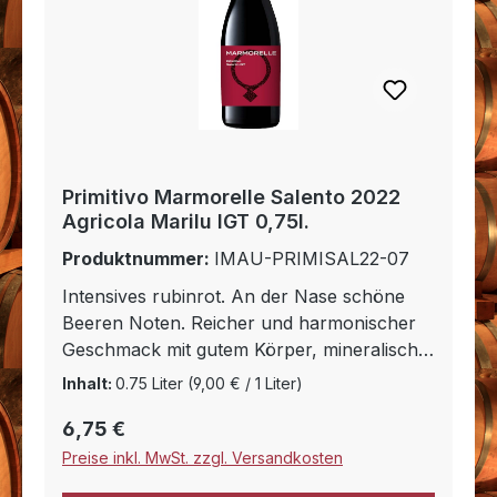
Primitivo Marmorelle Salento 2022
Agricola Marilu IGT 0,75l.
Produktnummer:
IMAU-PRIMISAL22-07
Intensives rubinrot. An der Nase schöne
Beeren Noten. Reicher und harmonischer
Geschmack mit gutem Körper, mineralisch
mit angenehmen Tanninen. Optimal zu
Inhalt:
0.75 Liter
(9,00 € / 1 Liter)
rotem Fleisch, Wild und Käse
Regulärer Preis:
6,75 €
Preise inkl. MwSt. zzgl. Versandkosten