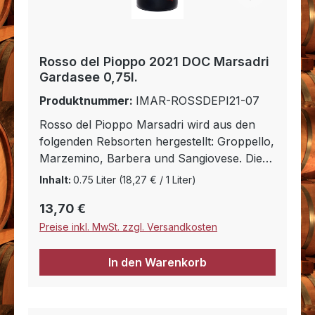
anschließend filtriert. So erhalten wir einen
Sirup mit sehr hohem Zuckergehalt, der in
den Wein (Lacrima) eingearbeitet wird und
so eine Wiedergärung auslöst, die die
Rosso del Pioppo 2021 DOC Marsadri
beiden Identitäten (Wein und Sirup)
Gardasee 0,75l.
vermischt. Die Fermentation wird bei etwa
Produktnummer:
IMAR-ROSSDEPI21-07
14 % Alkoholgehalt angehalten, mit einem
zuckerhaltigen Rückstand, der Anmut
Rosso del Pioppo Marsadri wird aus den
verspricht
folgenden Rebsorten hergestellt: Groppello,
Marzemino, Barbera und Sangiovese. Die
Trauben werden ähnlich dem Amarone erst
Inhalt:
0.75 Liter
(18,27 € / 1 Liter)
nach eine gewissen Trocknungszeit
Regulärer Preis:
13,70 €
gekeltert. Der Geschmack ist Gehaltvoll,
weich und ungemein ausgelichen. Er hat
Preise inkl. MwSt. zzgl. Versandkosten
eine ganz besondere Struktur und erinnert
sehr stark an Waldbeeren. Er begleitet vor
In den Warenkorb
allem Fleischgerichte vom Wild, typische
kräftige Speisen der italiensichen Küche,
Braten, gegrilltes Fleisch und würzigen