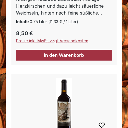
Herzkirschen und dazu leicht säuerliche
Weichseln, hinten nach feine süßliche
Würze. Am Gaumen trocken mit frischer,
Inhalt:
0.75 Liter
(11,33 € / 1 Liter)
fruchtiger Säure, viel Kirsche, zart bitteres
Regulärer Preis:
8,50 €
Tannin, toller Körper, sehr voll und cremig,
rafﬁ niert und sehr gut eingebundener
Preise inkl. MwSt. zzgl. Versandkosten
Alkohol, langer Abgang.
In den Warenkorb