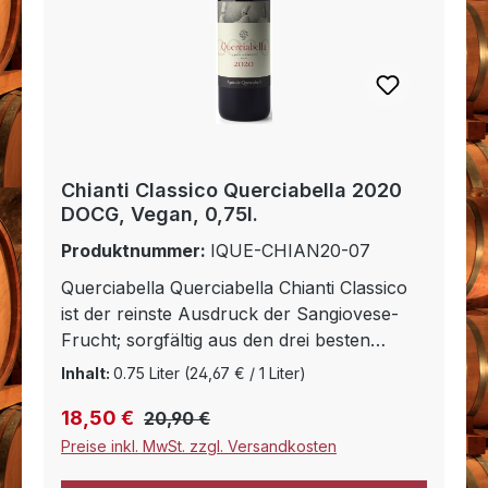
Chianti Classico Querciabella 2020
DOCG, Vegan, 0,75l.
Produktnummer:
IQUE-CHIAN20-07
Querciabella Querciabella Chianti Classico
ist der reinste Ausdruck der Sangiovese-
Frucht; sorgfältig aus den drei besten
Unterzonen der Region gemischt. Ein
Inhalt:
0.75 Liter
(24,67 € / 1 Liter)
perfekter Begleiter zu gebratenem
Regulärer Preis:
Verkaufspreis:
18,50 €
Rindfleisch, Pasta oder Käse.
20,90 €
Preise inkl. MwSt. zzgl. Versandkosten