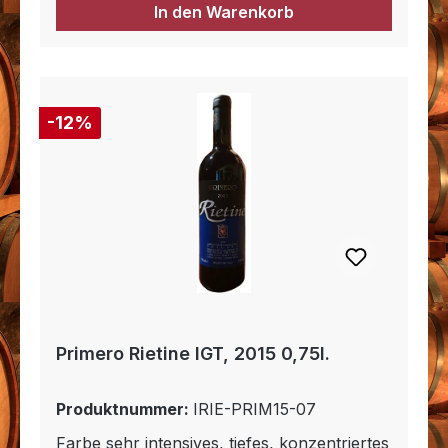
In den Warenkorb
12% Rabatt
-12%
Primero Rietine IGT, 2015 0,75l.
Produktnummer:
IRIE-PRIM15-07
Farbe sehr intensives, tiefes, konzentriertes