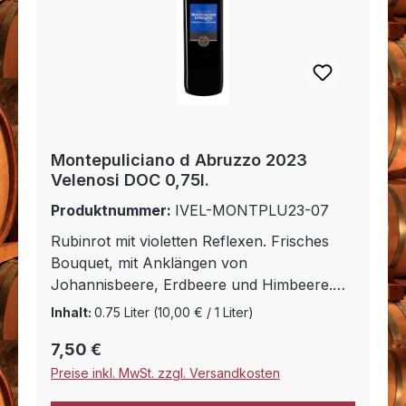
Montepuliciano d Abruzzo 2023
Velenosi DOC 0,75l.
Produktnummer:
IVEL-MONTPLU23-07
Rubinrot mit violetten Reflexen. Frisches
Bouquet, mit Anklängen von
Johannisbeere, Erdbeere und Himbeere.
Frischer und fruchtiger Charakter, weich
Inhalt:
0.75 Liter
(10,00 € / 1 Liter)
und samtig im Geschmack.
Regulärer Preis:
7,50 €
Speiseempfehlungen: Passt besonders gut
zu Wildgerichten und rotem Fleisch, aber
Preise inkl. MwSt. zzgl. Versandkosten
auch zu Pizza, Pasta und allen