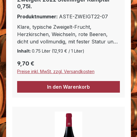
0,75l.
Produktnummer:
ASTE-ZWEIGT22-07
Klare, typische Zweigelt-Frucht,
Herzkirschen, Weichseln, rote Beeren,
dicht und vollmundig, mit fester Statur und
reifen, mürben Tanninen, solide,
Inhalt:
0.75 Liter
(12,93 € / 1 Liter)
entgegenkommend und harmonisch. Idealer
Regulärer Preis:
9,70 €
Partner von Fleisch- und Wildpasteten, von
Pasta auf Fleischbasis (Canneloni, Lasagne,
Preise inkl. MwSt. zzgl. Versandkosten
Spaghetti Bolognese,), gebratenem
Rindfleisch. Am Gaumen, wunderbar seidig
In den Warenkorb
und weich, ein Hochgenuss auch ohne
Essensbegleitung.