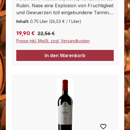
Rubin. Nase eine Explosion von Fruchtigkeit
und Gewuerzen toll eingebundene Tannine,
ein Wein mit Aufbluehender Zukunft.
Inhalt:
0.75 Liter
(26,53 € / 1 Liter)
Gaumen voll samtig, sehr gut strukturiert
Regulärer Preis:
Verkaufspreis:
19,90 €
mit einem lang anhaltenden, harmonischen
22,56 €
Abgang.
Preise inkl. MwSt. zzgl. Versandkosten
In den Warenkorb