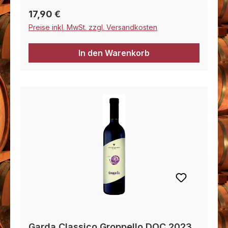
strukturierter Wein mit einem fruchtigen
Regulärer Preis:
17,90 €
Abgang.
Preise inkl. MwSt. zzgl. Versandkosten
In den Warenkorb
Garda Classico Groppello DOC 2023