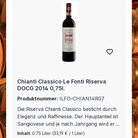
Chianti Classico Le Fonti Riserva
DOCG 2014 0,75l.
Produktnummer:
ILFO-CHIAN14R07
Die Riserva Chianti Classico besticht durch
Eleganz und Raffinesse. Der Hauptanteil ist
Sangiovese und je nach Jahrgang wird er
mit etwas Merlot und Cabernet Sauvignon
Inhalt:
0.75 Liter
(33,19 € / 1 Liter)