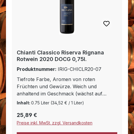
Chianti Classico Riserva Rignana
Rotwein 2020 DOCG 0,75l.
Produktnummer:
IRIG-CHICLR20-07
Tiefrote Farbe, Aromen von roten
Früchten und Gewürze. Weich und
anhaltend im Geschmack (wächst auf
tonhaltigem Kalkstein). Gastronomische
Inhalt:
0.75 Liter
(34,52 € / 1 Liter)
Empfehlung: Besonders empfehlenswert
Regulärer Preis:
25,89 €
für Wildgerichte und Käse.
Preise inkl. MwSt. zzgl. Versandkosten