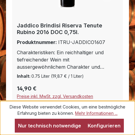
Jaddico Brindisi Riserva Tenute
Rubino 2016 DOC 0,75l.
Produktnummer:
ITRU-JADDICO1607
Charakteristiken: Ein reichhaltiger und
tiefreichender Wein mit
aussergewöhnlichem Charakter und
Intensität, Ausdruck der warmen und
Inhalt:
0.75 Liter
(19,87 € / 1 Liter)
verführerischen mediterranen
Regulärer Preis:
14,90 €
Lebenskultur, versprüht Eleganz und
beachtliche Persönlichkeit.
Preise inkl. MwSt. zzgl. Versandkosten
Speiseempfehlungen: Empfehlenswert zu
Diese Website verwendet Cookies, um eine bestmögliche
Bandnudeln mit Wildragout, Gnocchi mit
In den Warenkorb
Erfahrung bieten zu können.
Mehr Informationen ...
schwarzen Trüffeln und Steinpilzen, Reh-
und Rindsbraten oder Pferdefleisch. Ideal
Nur technisch notwendige
Konfigurieren
auch zu würzigem, abgelagertem Käse.