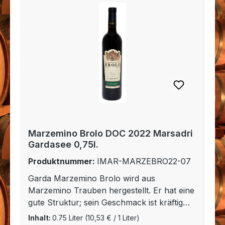
Marzemino Brolo DOC 2022 Marsadri
Gardasee 0,75l.
Produktnummer:
IMAR-MARZEBRO22-07
Garda Marzemino Brolo wird aus
Marzemino Trauben hergestellt. Er hat eine
gute Struktur; sein Geschmack ist kräftig
und vollmundig. Das Bukett erinnert an
Inhalt:
0.75 Liter
(10,53 € / 1 Liter)