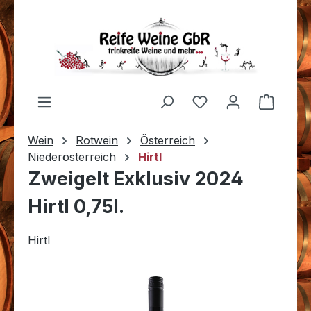
Zum Hauptinhalt springen
Du hast 0 Produkt
Warenk
Wein
Rotwein
Österreich
Niederösterreich
Hirtl
Zweigelt Exklusiv 2024
Hirtl 0,75l.
Hirtl
Bildergalerie überspringen