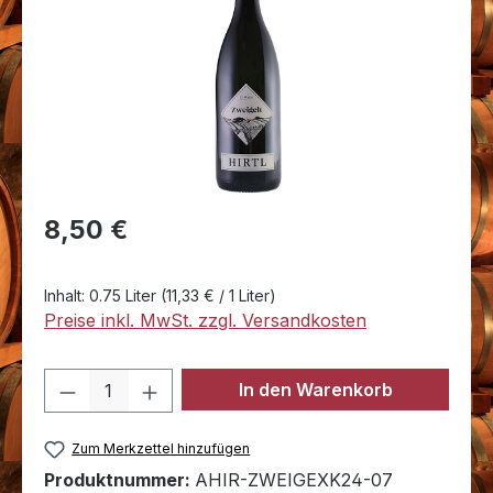
Regulärer Preis:
8,50 €
Inhalt:
0.75 Liter
(11,33 € / 1 Liter)
Preise inkl. MwSt. zzgl. Versandkosten
Produkt Anzahl: Gib den gewünschten 
In den Warenkorb
Zum Merkzettel hinzufügen
Produktnummer:
AHIR-ZWEIGEXK24-07