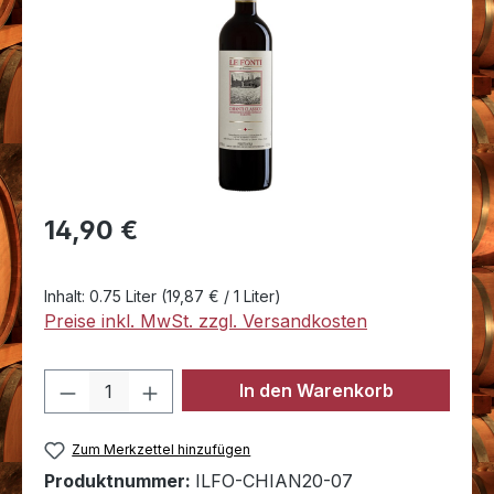
Regulärer Preis:
14,90 €
Inhalt:
0.75 Liter
(19,87 € / 1 Liter)
Preise inkl. MwSt. zzgl. Versandkosten
Produkt Anzahl: Gib den gewünschten 
In den Warenkorb
Zum Merkzettel hinzufügen
Produktnummer:
ILFO-CHIAN20-07