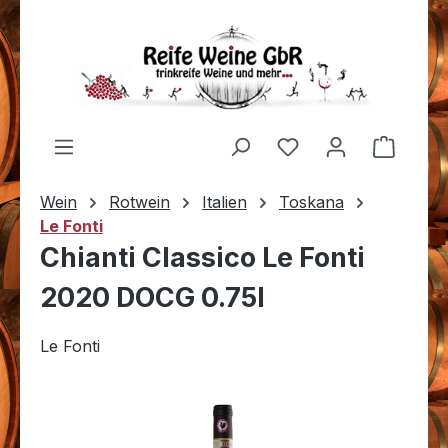
Zum Hauptinhalt springen
Du hast 0 Produkt
Warenk
Wein
Rotwein
Italien
Toskana
Le Fonti
Chianti Classico Le Fonti
2020 DOCG 0.75l
Le Fonti
Bildergalerie überspringen