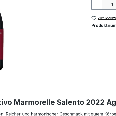
Produkt 
Zum Merkze
Produktnu
ivo Marmorelle Salento 2022 Agri
en. Reicher und harmonischer Geschmack mit gutem Körpe