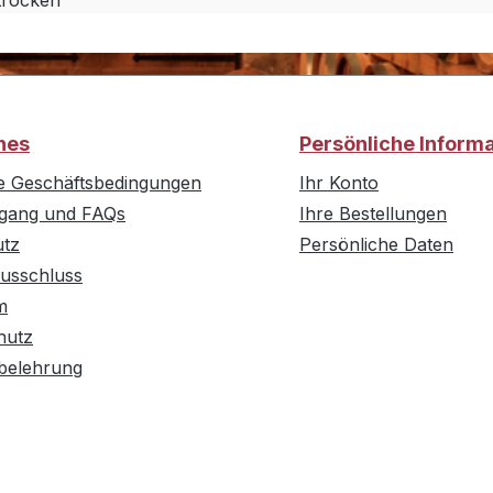
trocken
hes
Persönliche Inform
e Geschäftsbedingungen
Ihr Konto
rgang und FAQs
Ihre Bestellungen
utz
Persönliche Daten
usschluss
m
hutz
belehrung