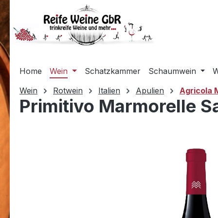
m Hauptinhalt springen
Zur Suche springen
Zur Hauptnavigation springen
Home
Wein
Schatzkammer
Schaumwein
W
Wein
Rotwein
Italien
Apulien
Agricola 
Primitivo Marmorelle Sa
Bildergalerie überspringen