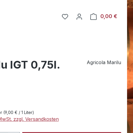
Du hast 0 Produkte auf dem
0,00 €
Warenk
u IGT 0,75l.
Agricola Marilu
eis:
er
(9,00 € / 1 Liter)
 MwSt. zzgl. Versandkosten