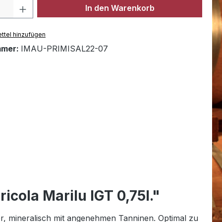
Anzahl: Gib den gewünschten Wert ein 
In den Warenkorb
ttel hinzufügen
mmer:
IMAU-PRIMISAL22-07
cola Marilu IGT 0,75l."
r, mineralisch mit angenehmen Tanninen. Optimal zu