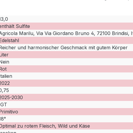
13,0
enthält Sulfite
Agricola Marilu, Via Via Giordano Bruno 4, 72100 Brindisi, I
Edelstahl
Reicher und harmonischer Geschmack mit gutem Körper
Liter
Nein
Rot
Italien
2022
0,75
2025-2030
IGT
Primitivo
18°
Optimal zu rotem Fleisch, Wild und Käse