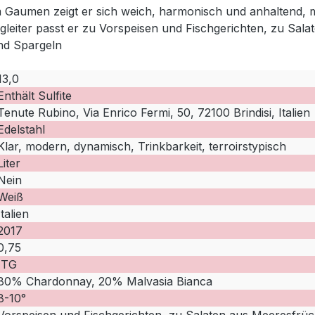
aumen zeigt er sich weich, harmonisch und anhaltend, min
gleiter passt er zu Vorspeisen und Fischgerichten, zu Sa
nd Spargeln
13,0
Enthält Sulfite
Tenute Rubino, Via Enrico Fermi, 50, 72100 Brindisi, Italien
Edelstahl
Klar, modern, dynamisch, Trinkbarkeit, terroirstypisch
Liter
Nein
Weiß
Italien
2017
0,75
ITG
80% Chardonnay, 20% Malvasia Bianca
8-10°