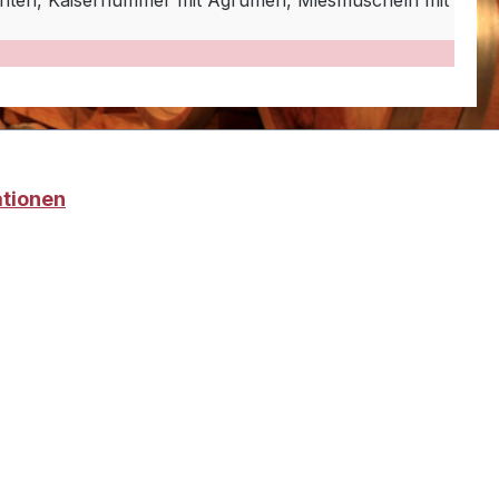
chten, Kaiserhummer mit Agrumen, Miesmuscheln mit
ationen