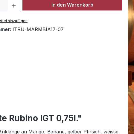
Anzahl: Gib den gewünschten Wert ein 
In den Warenkorb
ttel hinzufügen
mmer:
ITRU-MARMBIA17-07
 Rubino IGT 0,75l."
Anklänge an Mango, Banane, gelber Pfirsich, weisse