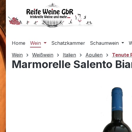
m Hauptinhalt springen
Zur Suche springen
Zur Hauptnavigation springen
Home
Wein
Schatzkammer
Schaumwein
W
Wein
Weißwein
Italien
Apulien
Tenute 
Marmorelle Salento Bia
Bildergalerie überspringen