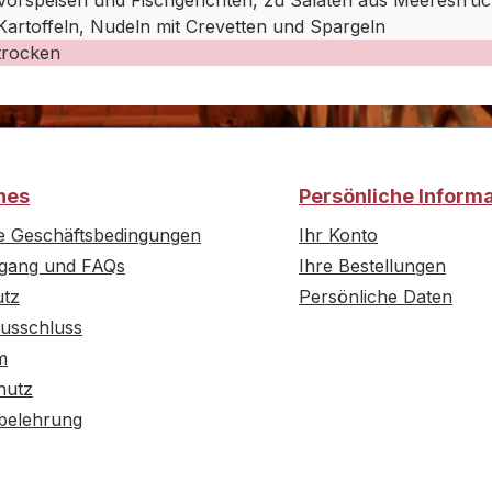
Vorspeisen und Fischgerichten, zu Salaten aus Meeresfrü
Kartoffeln, Nudeln mit Crevetten und Spargeln
trocken
hes
Persönliche Inform
e Geschäftsbedingungen
Ihr Konto
rgang und FAQs
Ihre Bestellungen
utz
Persönliche Daten
usschluss
m
hutz
belehrung