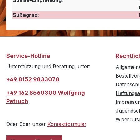
Speise-Empfehlung:
Süßegrad:
Service-Hotline
Rechtlic
Unterstützung und Beratung unter:
Allgemein
Bestellvo
+49 8152 9833078
Datensch
+49 162 8560300 Wolfgang
Haftungsa
Petruch
Impressu
Jugendsc
Widerrufs
Oder über unser
Kontaktformular
.