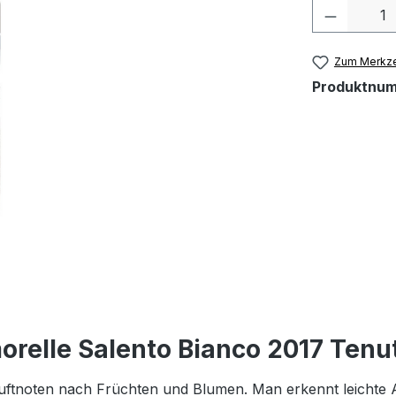
Produkt 
Zum Merkze
Produktnu
elle Salento Bianco 2017 Tenute
Duftnoten nach Früchten und Blumen. Man erkennt leichte 