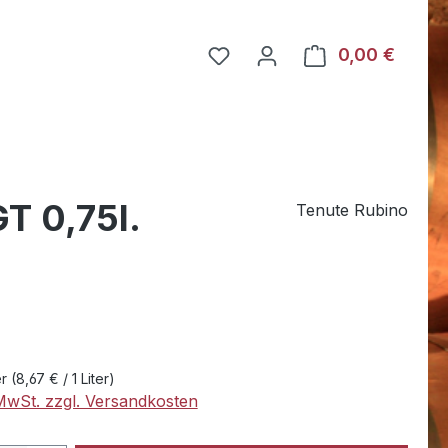
Du hast 0 Produkte auf dem
0,00 €
Warenk
T 0,75l.
Tenute Rubino
eis:
er
(8,67 € / 1 Liter)
 MwSt. zzgl. Versandkosten