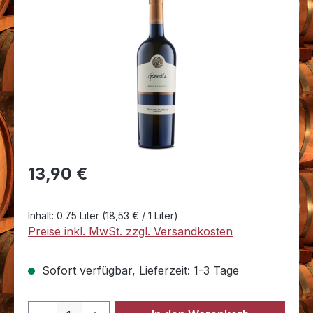
Bildergalerie überspringen
Regulärer Preis:
13,90 €
Inhalt:
0.75 Liter
(18,53 € / 1 Liter)
Preise inkl. MwSt. zzgl. Versandkosten
Sofort verfügbar, Lieferzeit: 1-3 Tage
Produkt Anzahl: Gib den gewünschten 