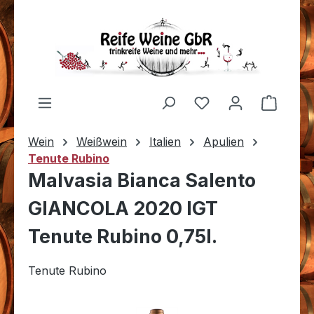
Zum Hauptinhalt springen
Du hast 0 Produkt
Warenk
Wein
Weißwein
Italien
Apulien
Tenute Rubino
Malvasia Bianca Salento
GIANCOLA 2020 IGT
Tenute Rubino 0,75l.
Tenute Rubino