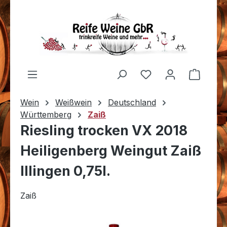
Zum Hauptinhalt springen
Du hast 0 Produkt
Warenk
Wein
Weißwein
Deutschland
Württemberg
Zaiß
Riesling trocken VX 2018
Heiligenberg Weingut Zaiß
Illingen 0,75l.
Zaiß