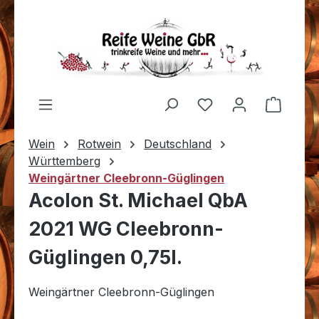
Zum Hauptinhalt springen
Du hast 0 Produkt
Warenk
Wein
Rotwein
Deutschland
Württemberg
Weingärtner Cleebronn-Güglingen
Acolon St. Michael QbA
2021 WG Cleebronn-
Güglingen 0,75l.
Weingärtner Cleebronn-Güglingen