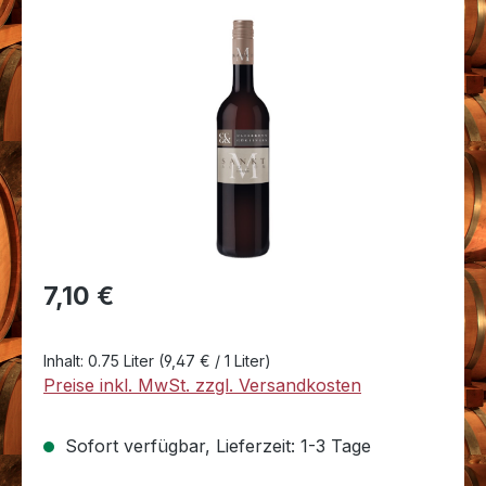
Bildergalerie überspringen
Regulärer Preis:
7,10 €
Inhalt:
0.75 Liter
(9,47 € / 1 Liter)
Preise inkl. MwSt. zzgl. Versandkosten
Sofort verfügbar, Lieferzeit: 1-3 Tage