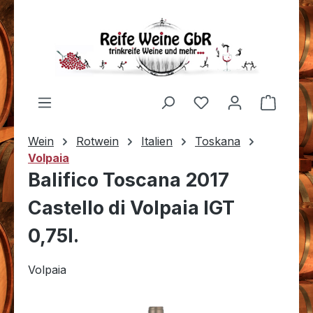
Zum Hauptinhalt springen
Du hast 0 Produkt
Warenk
Wein
Rotwein
Italien
Toskana
Volpaia
Balifico Toscana 2017
Castello di Volpaia IGT
0,75l.
Volpaia