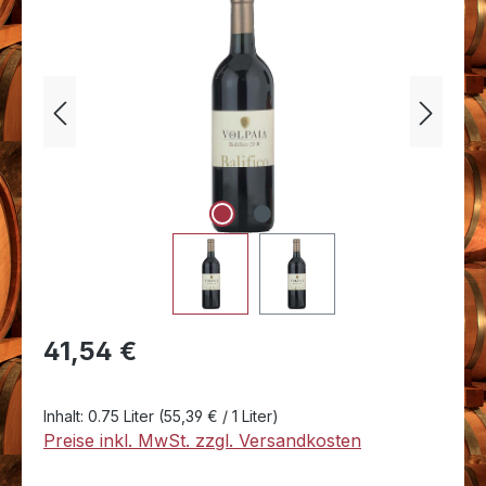
Bildergalerie überspringen
Regulärer Preis:
41,54 €
Inhalt:
0.75 Liter
(55,39 € / 1 Liter)
Preise inkl. MwSt. zzgl. Versandkosten