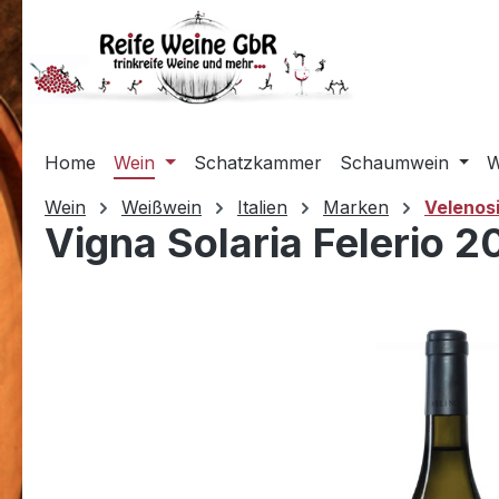
m Hauptinhalt springen
Zur Suche springen
Zur Hauptnavigation springen
Home
Wein
Schatzkammer
Schaumwein
W
Wein
Weißwein
Italien
Marken
Velenos
Vigna Solaria Felerio 2
Bildergalerie überspringen