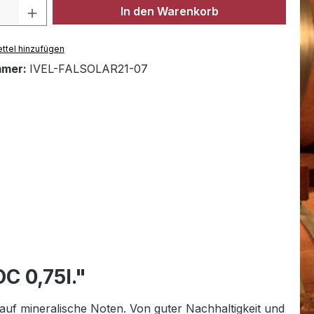
Anzahl: Gib den gewünschten Wert ein 
In den Warenkorb
ttel hinzufügen
mmer:
IVEL-FALSOLAR21-07
C 0,75l."
auf mineralische Noten. Von guter Nachhaltigkeit und