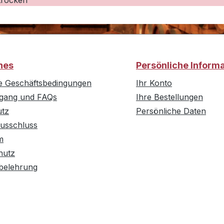
trocken
hes
Persönliche Inform
e Geschäftsbedingungen
Ihr Konto
rgang und FAQs
Ihre Bestellungen
utz
Persönliche Daten
usschluss
m
hutz
belehrung