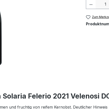
Produkt 
Zum Merkze
Produktnu
Solaria Felerio 2021 Velenosi DO
men und fruchtig von reifem Kernobst. Deutlicher Hinweis 