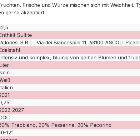
 Früchten. Frische und Würze mischen sich mit Weichheit. 
n gerne akzeptiert
12,5
Enthält Sulfite
Velonesi S.R.L., Via dei Biancospini 11, 63100 ASCOLI Piceno
Edelstahl
Intensiv und komplex, blumig von gelben Blumen und fruch
Liter
Nein
Weiß
Italien
2021
0,75
2022-2027
DOC
50% Trebbiano, 30% Passerina, 20% Pecorino
10-12°