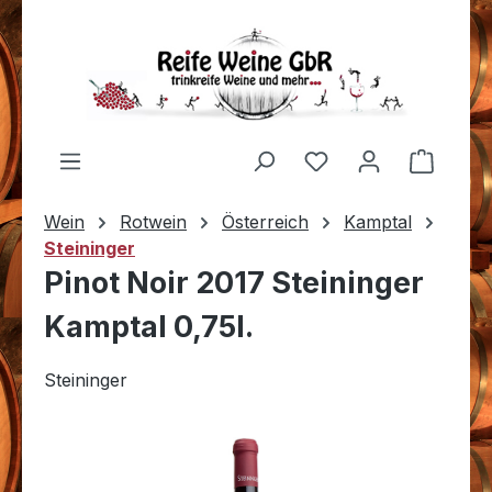
Zum Hauptinhalt springen
Du hast 0 Produkt
Warenk
Wein
Rotwein
Österreich
Kamptal
Steininger
Pinot Noir 2017 Steininger
Kamptal 0,75l.
Steininger
Bildergalerie überspringen