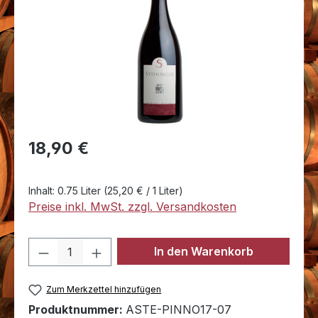
Regulärer Preis:
18,90 €
Inhalt:
0.75 Liter
(25,20 € / 1 Liter)
Preise inkl. MwSt. zzgl. Versandkosten
Produkt Anzahl: Gib den gewünschten 
In den Warenkorb
Zum Merkzettel hinzufügen
Produktnummer:
ASTE-PINNO17-07