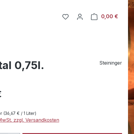
Du hast 0 Produkte auf dem
0,00 €
Warenk
al 0,75l.
Steininger
eis:
€
er
(36,67 € / 1 Liter)
 MwSt. zzgl. Versandkosten