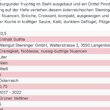
urgunder fruchtig im Stahl ausgebaut und ein Drittel Pinot
g auf der Hefe verleihen diesem österreichischen Steininge
ige Nuancen, Brioche, Croissant, kompakt, ausgewogen und kr
cher Küche in kräftiger Sauce, Kalb, dunklem Geflügel, Pilzge
13,5
Enthält Sulfite
Weingut Steininger GmbH, Walterstrasse 2, 3550 Langenlois
Cremigkeit, Noblesse, nussig-buttrige Nuancen
Liter
Nein
Weiß
6
Österreich
0,75
2017 - 2022
Grüner Veltliner
5