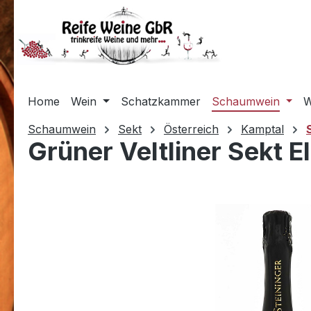
m Hauptinhalt springen
Zur Suche springen
Zur Hauptnavigation springen
Home
Wein
Schatzkammer
Schaumwein
W
Schaumwein
Sekt
Österreich
Kamptal
Grüner Veltliner Sekt E
Bildergalerie überspringen