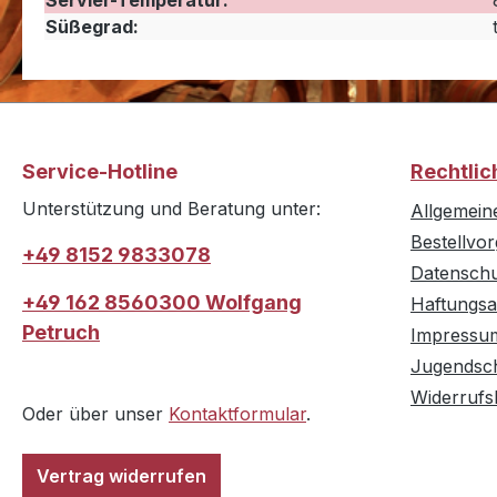
Servier-Temperatur:
Süßegrad:
Service-Hotline
Rechtlic
Unterstützung und Beratung unter:
Allgemein
Bestellvo
+49 8152 9833078
Datensch
+49 162 8560300 Wolfgang
Haftungsa
Petruch
Impressu
Jugendsc
Widerrufs
Oder über unser
Kontaktformular
.
Vertrag widerrufen