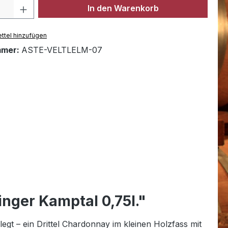
Anzahl: Gib den gewünschten Wert ein 
In den Warenkorb
ttel hinzufügen
mmer:
ASTE-VELTLELM-07
inger Kamptal 0,75l."
gt – ein Drittel Chardonnay im kleinen Holzfass mit