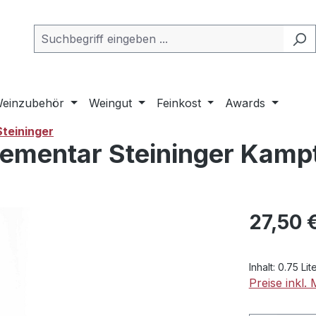
einzubehör
Weingut
Feinkost
Awards
Steininger
lementar Steininger Kampt
Regulärer Pr
27,50 
Inhalt:
0.75 Lit
Preise inkl.