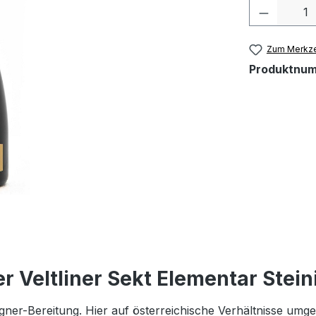
Produkt 
Zum Merkze
Produktnu
 Veltliner Sekt Elementar Stein
r-Bereitung. Hier auf österreichische Verhältnisse umgele