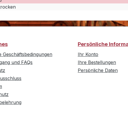
8°
trocken
hes
Persönliche Inform
e Geschäftsbedingungen
Ihr Konto
rgang und FAQs
Ihre Bestellungen
utz
Persönliche Daten
usschluss
m
hutz
belehrung