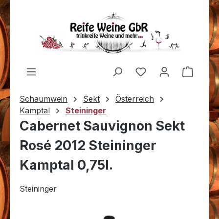
Zum Hauptinhalt springen
Du hast 0 Produkt
Warenk
Schaumwein
Sekt
Österreich
Kamptal
Steininger
Cabernet Sauvignon Sekt
Rosé 2012 Steininger
Kamptal 0,75l.
Steininger