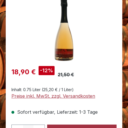
Bildergalerie überspringen
Verkaufspreis:
-12%
18,90 €
21,50 €
Inhalt:
0.75 Liter
(25,20 € / 1 Liter)
Preise inkl. MwSt. zzgl. Versandkosten
Sofort verfügbar, Lieferzeit: 1-3 Tage