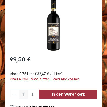
Bildergalerie überspringen
Regulärer Preis:
99,50 €
Inhalt:
0.75 Liter
(132,67 € / 1 Liter)
Preise inkl. MwSt. zzgl. Versandkosten
Produkt Anzahl: Gib den gewünschten 
In den Warenkorb
Zum Merkzettel hinzufügen