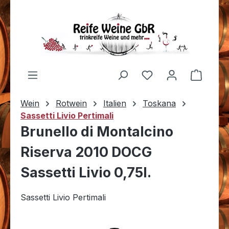
Zum Hauptinhalt springen
Du hast 0 Produkt
Warenk
Wein
Rotwein
Italien
Toskana
Sassetti Livio Pertimali
Brunello di Montalcino
Riserva 2010 DOCG
Sassetti Livio 0,75l.
Sassetti Livio Pertimali