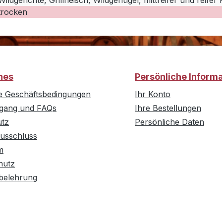
Wildgerichte, Grillfleisch, Wildgeflügel, mittreifer und reifer
trocken
hes
Persönliche Inform
e Geschäftsbedingungen
Ihr Konto
rgang und FAQs
Ihre Bestellungen
utz
Persönliche Daten
usschluss
m
hutz
belehrung