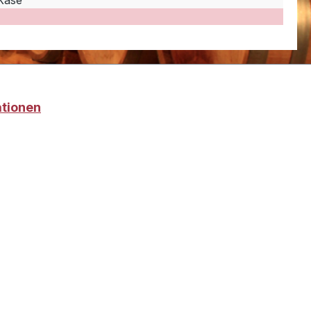
 Käse
ationen