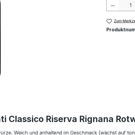
Produkt 
Zum Merkze
Produktnu
ti Classico Riserva Rignana Rot
ürze. Weich und anhaltend im Geschmack (wächst auf tonh