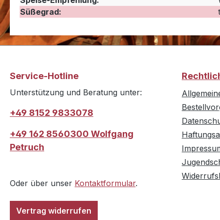
Speise-Empfehlung:
Süßegrad:
Service-Hotline
Rechtlic
Unterstützung und Beratung unter:
Allgemein
Bestellvo
+49 8152 9833078
Datensch
+49 162 8560300 Wolfgang
Haftungsa
Petruch
Impressu
Jugendsc
Widerrufs
Oder über unser
Kontaktformular
.
Vertrag widerrufen