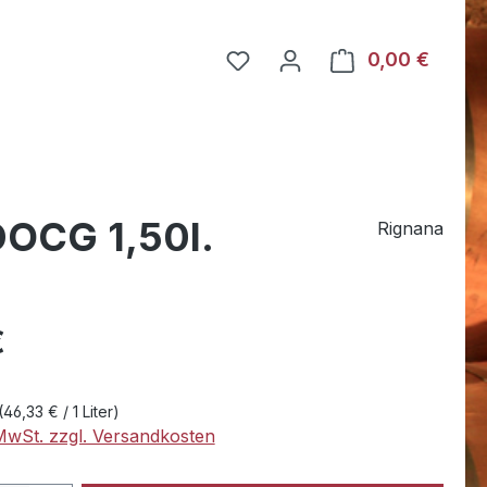
Du hast 0 Produkte auf dem
0,00 €
Warenk
DOCG 1,50l.
Rignana
eis:
€
(46,33 € / 1 Liter)
 MwSt. zzgl. Versandkosten