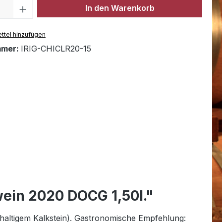
Anzahl: Gib den gewünschten Wert ein 
In den Warenkorb
ttel hinzufügen
mmer:
IRIG-CHICLR20-15
wein 2020 DOCG 1,50l."
altigem Kalkstein). Gastronomische Empfehlung: