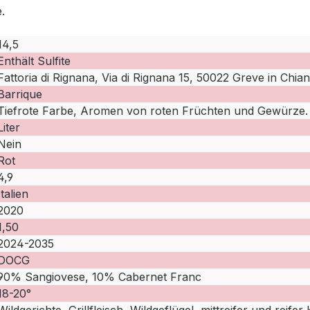
.
14,5
Enthält Sulfite
Fattoria di Rignana, Via di Rignana 15, 50022 Greve in Chianti
Barrique
Tiefrote Farbe, Aromen von roten Früchten und Gewürze.
Liter
Nein
Rot
4,9
Italien
2020
1,50
2024-2035
DOCG
90% Sangiovese, 10% Cabernet Franc
18-20°