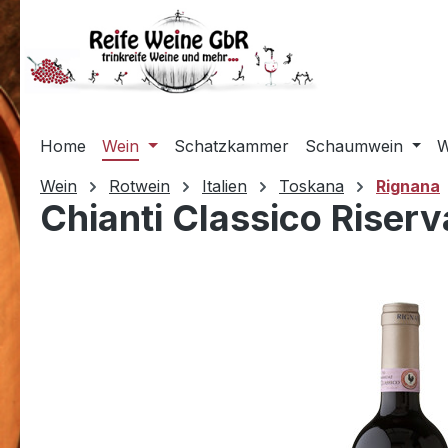
m Hauptinhalt springen
Zur Suche springen
Zur Hauptnavigation springen
Home
Wein
Schatzkammer
Schaumwein
W
Wein
Rotwein
Italien
Toskana
Rignana
Chianti Classico Riser
Bildergalerie überspringen