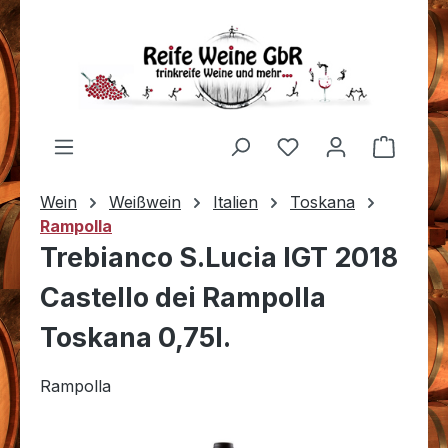
Zum Hauptinhalt springen
Du hast 0 Produkt
Warenk
Wein
Weißwein
Italien
Toskana
Rampolla
Trebianco S.Lucia IGT 2018
Castello dei Rampolla
Toskana 0,75l.
Rampolla