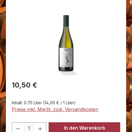
Bildergalerie überspringen
Regulärer Preis:
10,50 €
Inhalt:
0.75 Liter
(14,00 € / 1 Liter)
Preise inkl. MwSt. zzgl. Versandkosten
Produkt Anzahl: Gib den gewünschten 
In den Warenkorb