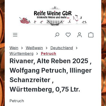
Zum Hauptinhalt springen
Du hast 0 Produkt
Warenk
Wein
Weißwein
Deutschland
Württemberg
Petruch
Rivaner, Alte Reben 2025 ,
Wolfgang Petruch, Illinger
Schanzreiter ,
Württemberg, 0,75 Ltr.
Petruch