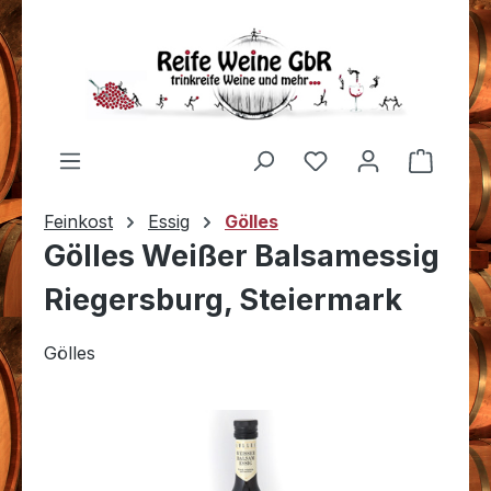
Zum Hauptinhalt springen
Du hast 0 Produkt
Warenk
Feinkost
Essig
Gölles
Gölles Weißer Balsamessig
Riegersburg, Steiermark
Gölles
Bildergalerie überspringen