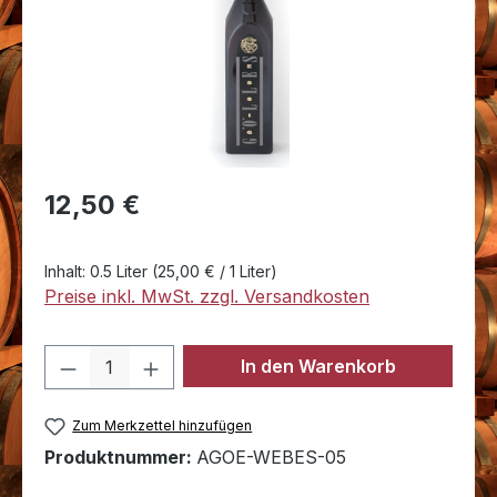
Regulärer Preis:
12,50 €
Inhalt:
0.5 Liter
(25,00 € / 1 Liter)
Preise inkl. MwSt. zzgl. Versandkosten
Produkt Anzahl: Gib den gewünschten 
In den Warenkorb
Zum Merkzettel hinzufügen
Produktnummer:
AGOE-WEBES-05