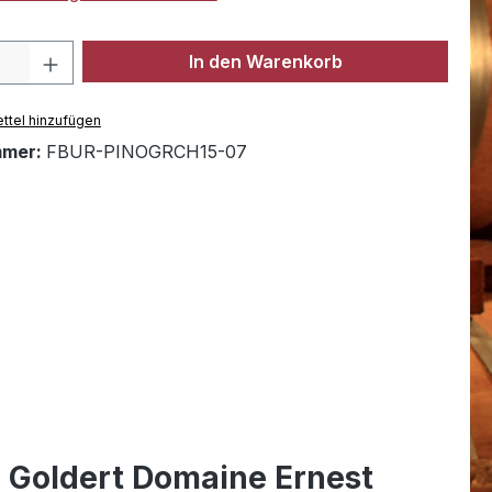
Anzahl: Gib den gewünschten Wert ein 
In den Warenkorb
ttel hinzufügen
mmer:
FBUR-PINOGRCH15-07
u Goldert Domaine Ernest