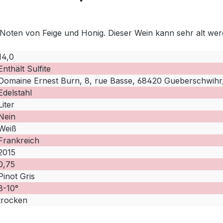
t Noten von Feige und Honig. Dieser Wein kann sehr alt we
14,0
Enthält Sulfite
Domaine Ernest Burn, 8, rue Basse, 68420 Gueberschwihr,
Edelstahl
Liter
Nein
Weiß
Frankreich
2015
0,75
Pinot Gris
8-10°
trocken