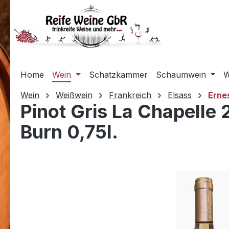
m Hauptinhalt springen
Zur Suche springen
Zur Hauptnavigation springen
Home
Wein
Schatzkammer
Schaumwein
W
Wein
Weißwein
Frankreich
Elsass
Erne
Pinot Gris La Chapelle
Burn 0,75l.
Bildergalerie überspringen