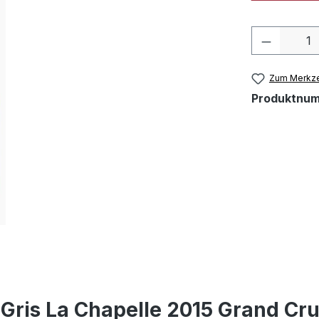
Produkt 
Zum Merkze
Produktnu
 Gris La Chapelle 2015 Grand Cr