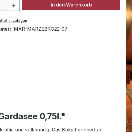
Anzahl: Gib den gewünschten Wert ein 
In den Warenkorb
ttel hinzufügen
mmer:
IMAR-MARZEBRO22-07
ardasee 0,75l."
räftig und vollmundig. Das Bukett erinnert an