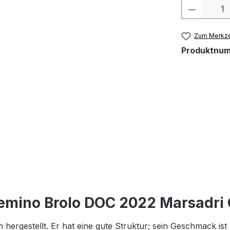
Produkt 
Zum Merkze
Produktnu
mino Brolo DOC 2022 Marsadri G
gestellt. Er hat eine gute Struktur; sein Geschmack ist k