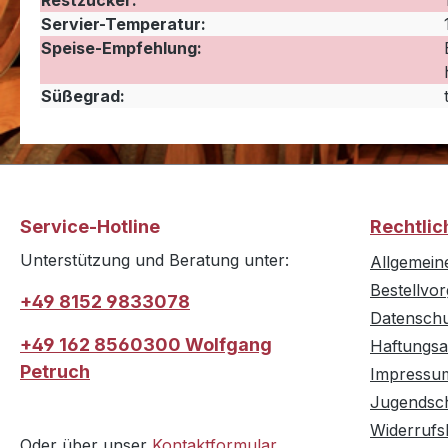
Restzucker:
Servier-Temperatur:
Speise-Empfehlung:
Süßegrad:
Service-Hotline
Rechtlic
Unterstützung und Beratung unter:
Allgemein
Bestellvo
+49 8152 9833078
Datensch
+49 162 8560300 Wolfgang
Haftungsa
Petruch
Impressu
Jugendsc
Widerrufs
Oder über unser
Kontaktformular
.