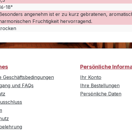
1,3
16-18°
Besonders angenehm ist er zu kurz gebratenen, aromatische
harmonischen Fruchtigkeit hervorragend.
trocken
hes
Persönliche Inform
e Geschäftsbedingungen
Ihr Konto
rgang und FAQs
Ihre Bestellungen
utz
Persönliche Daten
usschluss
m
hutz
belehrung