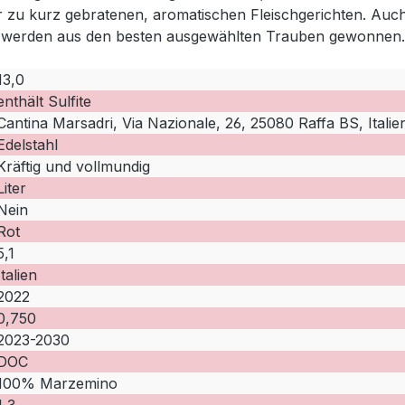
zu kurz gebratenen, aromatischen Fleischgerichten. Auch 
olo werden aus den besten ausgewählten Trauben gewonnen.
13,0
enthält Sulfite
Cantina Marsadri, Via Nazionale, 26, 25080 Raffa BS, Italie
Edelstahl
Kräftig und vollmundig
Liter
Nein
Rot
5,1
Italien
2022
0,750
2023-2030
DOC
100% Marzemino