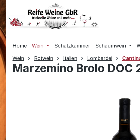
m Hauptinhalt springen
Zur Suche springen
Zur Hauptnavigation springen
Home
Wein
Schatzkammer
Schaumwein
W
Wein
Rotwein
Italien
Lombardei
Cantin
Marzemino Brolo DOC 2
Bildergalerie überspringen