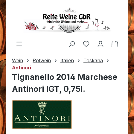
Zum Hauptinhalt springen
Du hast 0 Produkt
Warenk
Wein
Rotwein
Italien
Toskana
Antinori
Tignanello 2014 Marchese
Antinori IGT, 0,75l.