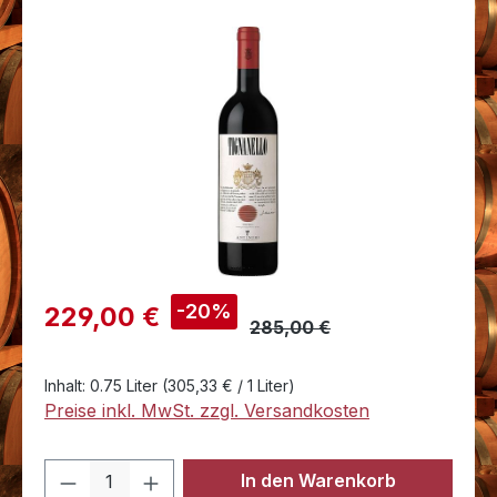
Bildergalerie überspringen
Verkaufspreis:
-20%
229,00 €
285,00 €
Inhalt:
0.75 Liter
(305,33 € / 1 Liter)
Preise inkl. MwSt. zzgl. Versandkosten
Produkt Anzahl: Gib den gewünschten 
In den Warenkorb