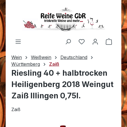
Zum Hauptinhalt springen
Du hast 0 Produkt
Warenk
Wein
Weißwein
Deutschland
Württemberg
Zaiß
Riesling 40 + halbtrocken
Heiligenberg 2018 Weingut
Zaiß Illingen 0,75l.
Zaiß