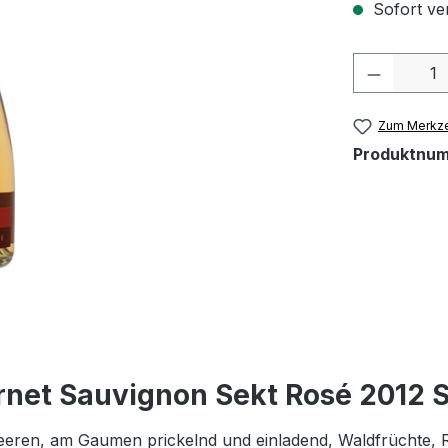
Sofort ver
Produkt 
Zum Merkze
Produktnu
net Sauvignon Sekt Rosé 2012 St
eren, am Gaumen prickelnd und einladend, Waldfrüchte, Ribi