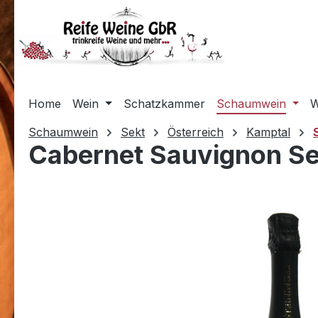
m Hauptinhalt springen
Zur Suche springen
Zur Hauptnavigation springen
Home
Wein
Schatzkammer
Schaumwein
W
Schaumwein
Sekt
Österreich
Kamptal
Cabernet Sauvignon Sek
Bildergalerie überspringen