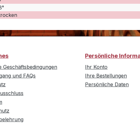
7
8°
trocken
hes
Persönliche Inform
e Geschäftsbedingungen
Ihr Konto
rgang und FAQs
Ihre Bestellungen
utz
Persönliche Daten
usschluss
m
hutz
belehrung