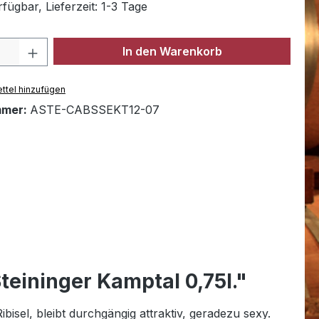
fügbar, Lieferzeit: 1-3 Tage
Anzahl: Gib den gewünschten Wert ein 
In den Warenkorb
ttel hinzufügen
mmer:
ASTE-CABSSEKT12-07
eininger Kamptal 0,75l."
sel, bleibt durchgängig attraktiv, geradezu sexy.