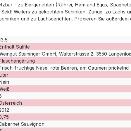
setzbar – zu Eiergerichten (Rührei, Ham and Eggs, Spaghett
é-Sekt! Weiters zu gekochtem Schinken, Zunge, zu Lachs u
hschinken und zu Lachsgerichten. Probieren Sie außerdem e
13,5
Enthält Sulfite
Weingut Steininger GmbH, Walterstrasse 2, 3550 Langenlois
Flaschengärung
Frisch-fruchtige Nase, rote Beeren, am Gaumen prickelnd
Liter
Nein
Weiß
8
Österreich
2012
0,75
Cabernet Sauvignon