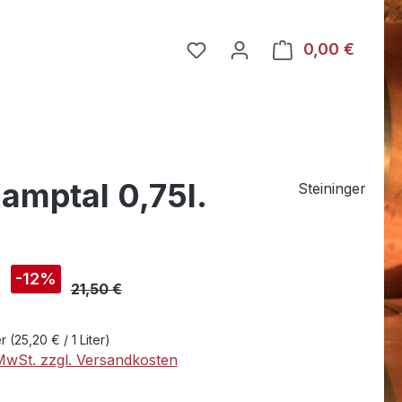
Du hast 0 Produkte auf dem
0,00 €
Warenk
amptal 0,75l.
Steininger
s:
€
-12%
21,50 €
er
(25,20 € / 1 Liter)
 MwSt. zzgl. Versandkosten