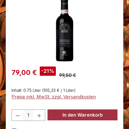
Bildergalerie überspringen
Verkaufspreis:
-21%
79,00 €
99,50 €
Inhalt:
0.75 Liter
(105,33 € / 1 Liter)
Preise inkl. MwSt. zzgl. Versandkosten
Produkt Anzahl: Gib den gewünschten 
In den Warenkorb