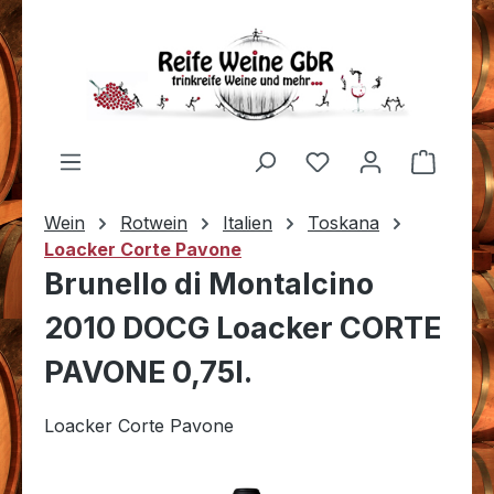
Zum Hauptinhalt springen
Du hast 0 Produkt
Warenk
Wein
Rotwein
Italien
Toskana
Loacker Corte Pavone
Brunello di Montalcino
2010 DOCG Loacker CORTE
PAVONE 0,75l.
Loacker Corte Pavone