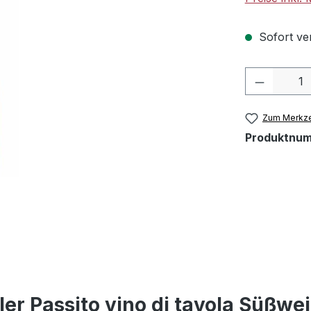
Sofort ver
Produkt 
Zum Merkze
Produktnu
er Passito vino di tavola Süßwei