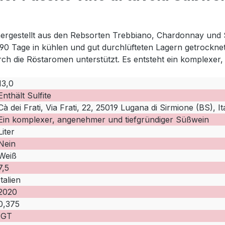
n hergestellt aus den Rebsorten Trebbiano, Chardonnay und 
 90 Tage in kühlen und gut durchlüfteten Lagern getrockne
ch die Röstaromen unterstützt. Es entsteht ein komplexer
13,0
Enthält Sulfite
Cà dei Frati, Via Frati, 22, 25019 Lugana di Sirmione (BS), It
Ein komplexer, angenehmer und tiefgründiger Süßwein
Liter
Nein
Weiß
7,5
Italien
2020
0,375
IGT