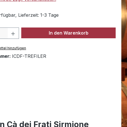
fügbar, Lieferzeit: 1-3 Tage
Anzahl: Gib den gewünschten Wert ein 
In den Warenkorb
ttel hinzufügen
mmer:
ICDF-TREFILER
n Cà dei Frati Sirmione