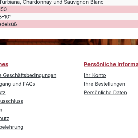
Turbiana, Chardonnay und Sauvignon Blanc
150
8-10°
edelsüß
hes
Persönliche Inform
e Geschäftsbedingungen
Ihr Konto
rgang und FAQs
Ihre Bestellungen
utz
Persönliche Daten
usschluss
m
hutz
belehrung