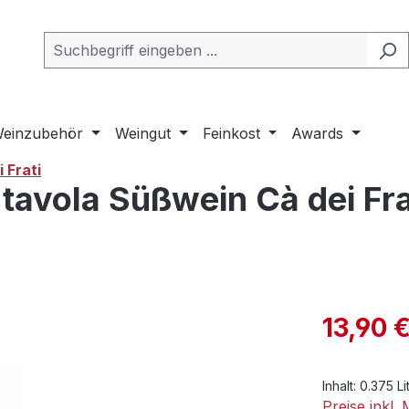
einzubehör
Weingut
Feinkost
Awards
 Frati
i tavola Süßwein Cà dei Fr
Verkaufsprei
13,90 
Inhalt:
0.375 Li
Preise inkl.