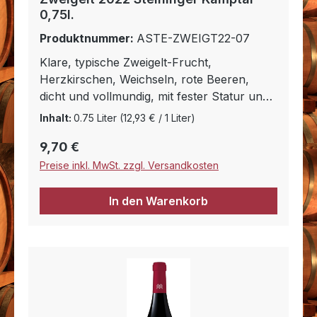
0,75l.
Produktnummer:
ASTE-ZWEIGT22-07
Klare, typische Zweigelt-Frucht,
Herzkirschen, Weichseln, rote Beeren,
dicht und vollmundig, mit fester Statur und
reifen, mürben Tanninen, solide,
Inhalt:
0.75 Liter
(12,93 € / 1 Liter)
entgegenkommend und harmonisch. Idealer
Regulärer Preis:
9,70 €
Partner von Fleisch- und Wildpasteten, von
Pasta auf Fleischbasis (Canneloni, Lasagne,
Preise inkl. MwSt. zzgl. Versandkosten
Spaghetti Bolognese,), gebratenem
Rindfleisch. Am Gaumen, wunderbar seidig
In den Warenkorb
und weich, ein Hochgenuss auch ohne
Essensbegleitung.