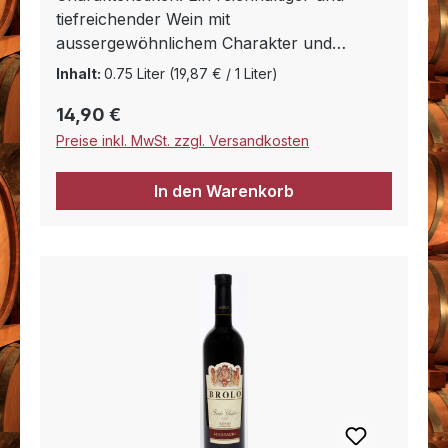
tiefreichender Wein mit
aussergewöhnlichem Charakter und
Intensität, Ausdruck der warmen und
Inhalt:
0.75 Liter
(19,87 € / 1 Liter)
verführerischen mediterranen
Regulärer Preis:
14,90 €
Lebenskultur, versprüht Eleganz und
beachtliche Persönlichkeit.
Preise inkl. MwSt. zzgl. Versandkosten
Speiseempfehlungen: Empfehlenswert zu
Bandnudeln mit Wildragout, Gnocchi mit
In den Warenkorb
schwarzen Trüffeln und Steinpilzen, Reh-
und Rindsbraten oder Pferdefleisch. Ideal
auch zu würzigem, abgelagertem Käse.