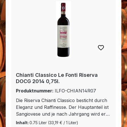
Chianti Classico Le Fonti Riserva
DOCG 2014 0,75l.
Produktnummer:
ILFO-CHIAN14R07
Die Riserva Chianti Classico besticht durch
Eleganz und Raffinesse. Der Hauptanteil ist
Sangiovese und je nach Jahrgang wird er
mit etwas Merlot und Cabernet Sauvignon
Inhalt:
0.75 Liter
(33,19 € / 1 Liter)