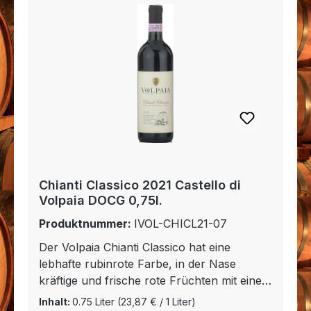
Käse.
Chianti Classico 2021 Castello di
Volpaia DOCG 0,75l.
Produktnummer:
IVOL-CHICL21-07
Der Volpaia Chianti Classico hat eine
lebhafte rubinrote Farbe, in der Nase
kräftige und frische rote Früchten mit einem
Hauch von Kirsche. Dies ist ein gut
Inhalt:
0.75 Liter
(23,87 € / 1 Liter)