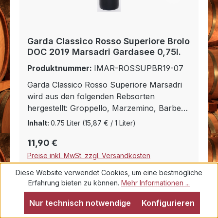
Garda Classico Rosso Superiore Brolo
DOC 2019 Marsadri Gardasee 0,75l.
Produktnummer:
IMAR-ROSSUPBR19-07
Garda Classico Rosso Superiore Marsadri
wird aus den folgenden Rebsorten
hergestellt: Groppello, Marzemino, Barbera
und Sangiovese. Er hat eine besondere
Inhalt:
0.75 Liter
(15,87 € / 1 Liter)
Struktur und wird circa sechs Monate in
Regulärer Preis:
11,90 €
Barriquefässern gelagert. Er begleitet vor
allem Fleischgerichte und typische Speisen
Preise inkl. MwSt. zzgl. Versandkosten
der einheimischen Küche. Er kann auch am
Diese Website verwendet Cookies, um eine bestmögliche
Ende der Mahlzeit zum Käse getrunken
In den Warenkorb
Erfahrung bieten zu können.
Mehr Informationen ...
werden. Dabei achtet der Kellermeister auf
ein harmonisches Verhältnis des Holzes
Nur technisch notwendige
Konfigurieren
zum Wein. Nicht die Toast- und