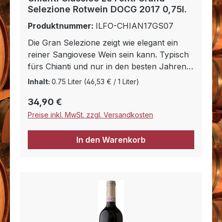
Selezione Rotwein DOCG 2017 0,75l.
Produktnummer:
ILFO-CHIAN17GS07
Die Gran Selezione zeigt wie elegant ein
reiner Sangiovese Wein sein kann. Typisch
fürs Chianti und nur in den besten Jahren
gemacht ist diese Gran Selezione das Beste
Inhalt:
0.75 Liter
(46,53 € / 1 Liter)
was unsere Sangiovese Trauben in dem
Regulärer Preis:
34,90 €
Jahr her gegeben haben. Helles reines
Rubinrot mit viel Frucht in der Nase,
Preise inkl. MwSt. zzgl. Versandkosten
vollmundig und rund mit langem Abgang.
Um dem Wein mehr Struktur zu geben und
In den Warenkorb
ihm ein langes Leben zu ermöglichen altert
er für zwei Jahre in französischen
Eichenfässern. Weitere 12 Monate braucht
er dann noch zur Reifung auf der Flasche
bevor er auf den Markt kommt. Ein Wein
für jedes Festessen.