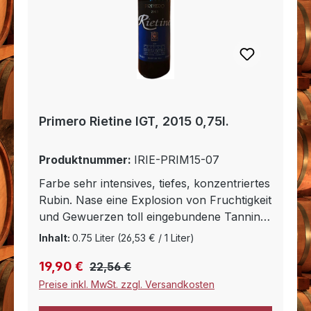
Primero Rietine IGT, 2015 0,75l.
Produktnummer:
IRIE-PRIM15-07
Farbe sehr intensives, tiefes, konzentriertes
Rubin. Nase eine Explosion von Fruchtigkeit
und Gewuerzen toll eingebundene Tannine,
ein Wein mit Aufbluehender Zukunft.
Inhalt:
0.75 Liter
(26,53 € / 1 Liter)
Gaumen voll samtig, sehr gut strukturiert
Regulärer Preis:
Verkaufspreis:
19,90 €
mit einem lang anhaltenden, harmonischen
22,56 €
Abgang.
Preise inkl. MwSt. zzgl. Versandkosten