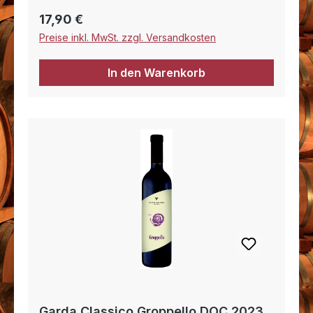
strukturierter Wein mit einem fruchtigen
Regulärer Preis:
17,90 €
Abgang.
Preise inkl. MwSt. zzgl. Versandkosten
In den Warenkorb
Garda Classico Groppello DOC 2023