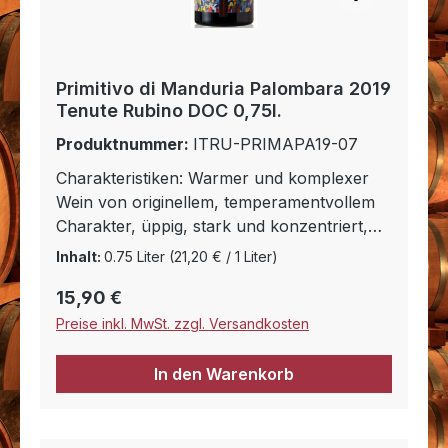
Primitivo di Manduria Palombara 2019
Tenute Rubino DOC 0,75l.
Produktnummer:
ITRU-PRIMAPA19-07
Charakteristiken: Warmer und komplexer
Wein von originellem, temperamentvollem
Charakter, üppig, stark und konzentriert,
hervorragendes Alterungspotential.
Inhalt:
0.75 Liter
(21,20 € / 1 Liter)
Gastronomische Verbindungen: Köstlich zu
Regulärer Preis:
15,90 €
bucatini mit Wildfleischragout, pappardelle
mit Hase, Gulasch vom Schwein, Kutteln-
Preise inkl. MwSt. zzgl. Versandkosten
Röllchen, Rouladen in Tomatensauce,
Rindsspieß mit Speck und mit Minze
In den Warenkorb
geschmortem Thunfisch. Passt außerdem
hervorragend zu mittelreifem Käse.