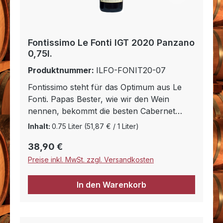
Fontissimo Le Fonti IGT 2020 Panzano
0,75l.
Produktnummer:
ILFO-FONIT20-07
Fontissimo steht für das Optimum aus Le
Fonti. Papas Bester, wie wir den Wein
nennen, bekommt die besten Cabernet
Sauvignon und Merlot Trauben, die wir auf
Inhalt:
0.75 Liter
(51,87 € / 1 Liter)
Le Fonti ernten. Nach fast zwei Jahren
Regulärer Preis:
38,90 €
Fassalterung besticht der Wein durch seine
sehr reife dunkle Frucht mit Vanillearomen
Preise inkl. MwSt. zzgl. Versandkosten
und seine ausgewogenen Balance. Ein Wein
der auch höchsten Ansprüchen genügt und
In den Warenkorb
zum Geniessen einlädt. Ideal mit Braten,
reifem Käse und Wild