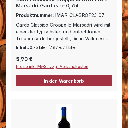
Marsadri Gardasee 0,75l.
Produktnummer:
IMAR-CLAGROP23-07
Garda Classico Groppello Marsadri wird mit
einer der typischsten und autochtonen
Traubensorte hergestellt, die in Valtenesi
angebaut werden: Groppello. Er hat eine
Inhalt:
0.75 Liter
(7,87 € / 1 Liter)
gute Struktur und der Geschmack ist sehr
Regulärer Preis:
5,90 €
mild und ausgeglichen. Seine Farbe ist
rubinrot. Groppello passt zu verschiedenen
Preise inkl. MwSt. zzgl. Versandkosten
Gerichten, wie Nudeln mit gehaltvollen
Saucen, Fleischgerichten und Vorspeisen.
In den Warenkorb
Besonders geeignet ist er zu Salami oder
Käse.