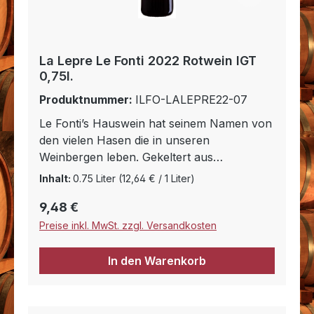
La Lepre Le Fonti 2022 Rotwein IGT
0,75l.
Produktnummer:
ILFO-LALEPRE22-07
Le Fonti’s Hauswein hat seinem Namen von
den vielen Hasen die in unseren
Weinbergen leben. Gekeltert aus
Sangiovese Trauben mit einer Beimischung
Inhalt:
0.75 Liter
(12,64 € / 1 Liter)
von Merlot (5-15% je nach Jahrgang) ist er
Regulärer Preis:
9,48 €
vom Stil her wie ein junger Chianti. Der
Vigna della Lepre altert für 8 Monate in
Preise inkl. MwSt. zzgl. Versandkosten
gebrauchten französischen Eichenfässern.
Mit seiner Frische und guter Säure ist er
In den Warenkorb
der ideale Begleiter für’s tägliche Essen.