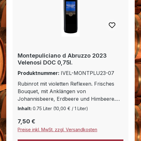
Montepuliciano d Abruzzo 2023
Velenosi DOC 0,75l.
Produktnummer:
IVEL-MONTPLU23-07
Rubinrot mit violetten Reflexen. Frisches
Bouquet, mit Anklängen von
Johannisbeere, Erdbeere und Himbeere.
Frischer und fruchtiger Charakter, weich
Inhalt:
0.75 Liter
(10,00 € / 1 Liter)
und samtig im Geschmack.
Regulärer Preis:
7,50 €
Speiseempfehlungen: Passt besonders gut
zu Wildgerichten und rotem Fleisch, aber
Preise inkl. MwSt. zzgl. Versandkosten
auch zu Pizza, Pasta und allen