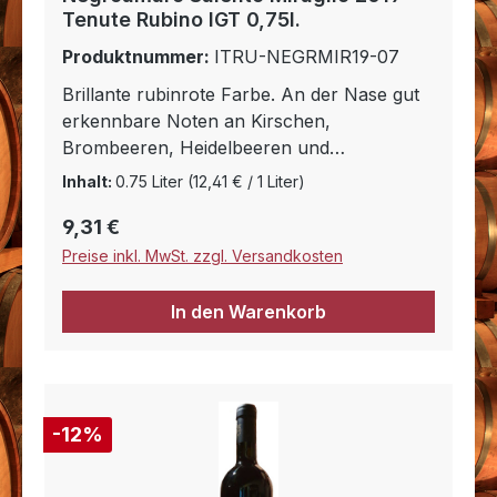
Tenute Rubino IGT 0,75l.
Produktnummer:
ITRU-NEGRMIR19-07
Brillante rubinrote Farbe. An der Nase gut
erkennbare Noten an Kirschen,
Brombeeren, Heidelbeeren und
Johannisbeeren und Anklängen an Tabak,
Inhalt:
0.75 Liter
(12,41 € / 1 Liter)
schwarzer Pfeffer, Lakritze, Thymian,
Regulärer Preis:
9,31 €
Rosmarin, Leder und Wachholderbeere. Am
Gaumen warm und elegant, mit einer gut
Preise inkl. MwSt. zzgl. Versandkosten
dosierten alkoholischen Struktur und gut
eingebundenen Tanninen. Lang anhaltendes
In den Warenkorb
Finale
12% Rabatt
-12%