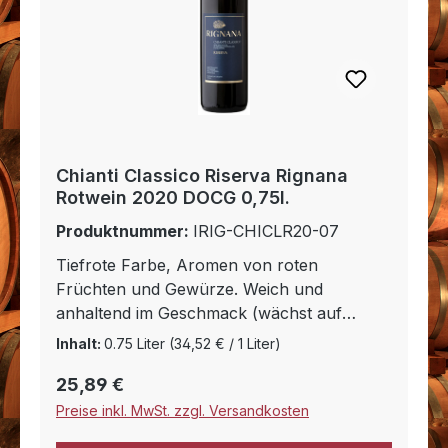
Chianti Classico Riserva Rignana
Rotwein 2020 DOCG 0,75l.
Produktnummer:
IRIG-CHICLR20-07
Tiefrote Farbe, Aromen von roten
Früchten und Gewürze. Weich und
anhaltend im Geschmack (wächst auf
tonhaltigem Kalkstein). Gastronomische
Inhalt:
0.75 Liter
(34,52 € / 1 Liter)
Empfehlung: Besonders empfehlenswert
Regulärer Preis:
25,89 €
für Wildgerichte und Käse.
Preise inkl. MwSt. zzgl. Versandkosten