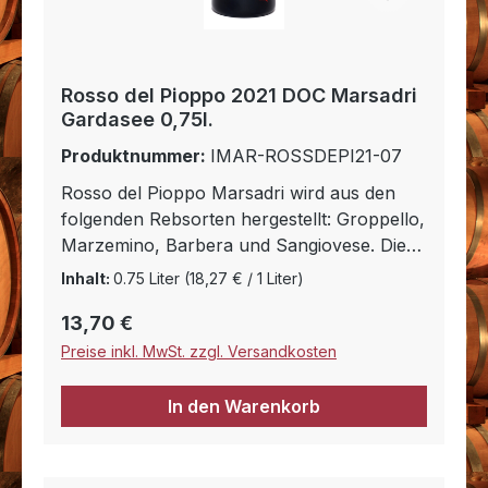
anschließend filtriert. So erhalten wir einen
Sirup mit sehr hohem Zuckergehalt, der in
den Wein (Lacrima) eingearbeitet wird und
so eine Wiedergärung auslöst, die die
Rosso del Pioppo 2021 DOC Marsadri
beiden Identitäten (Wein und Sirup)
Gardasee 0,75l.
vermischt. Die Fermentation wird bei etwa
Produktnummer:
IMAR-ROSSDEPI21-07
14 % Alkoholgehalt angehalten, mit einem
zuckerhaltigen Rückstand, der Anmut
Rosso del Pioppo Marsadri wird aus den
verspricht
folgenden Rebsorten hergestellt: Groppello,
Marzemino, Barbera und Sangiovese. Die
Trauben werden ähnlich dem Amarone erst
Inhalt:
0.75 Liter
(18,27 € / 1 Liter)
nach eine gewissen Trocknungszeit
Regulärer Preis:
13,70 €
gekeltert. Der Geschmack ist Gehaltvoll,
weich und ungemein ausgelichen. Er hat
Preise inkl. MwSt. zzgl. Versandkosten
eine ganz besondere Struktur und erinnert
sehr stark an Waldbeeren. Er begleitet vor
In den Warenkorb
allem Fleischgerichte vom Wild, typische
kräftige Speisen der italiensichen Küche,
Braten, gegrilltes Fleisch und würzigen