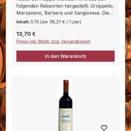
folgenden Rebsorten hergestellt: Groppello,
Marzemino, Barbera und Sangiovese. Die
Trauben werden ähnlich dem Amarone erst
Inhalt:
0.75 Liter
(18,27 € / 1 Liter)
nach eine gewissen Trocknungszeit
Regulärer Preis:
13,70 €
gekeltert. Der Geschmack ist Gehaltvoll,
weich und ungemein ausgelichen. Er hat
Preise inkl. MwSt. zzgl. Versandkosten
eine ganz besondere Struktur und erinnert
sehr stark an Waldbeeren. Er begleitet vor
In den Warenkorb
allem Fleischgerichte vom Wild, typische
kräftige Speisen der italiensichen Küche,
Braten, gegrilltes Fleisch und würzigen
Käse.