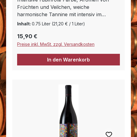
Früchten und Veilchen, weiche
harmonische Tannine mit intensiv im
Abgang. Entspricht angenehm dem
Inhalt:
0.75 Liter
(21,20 € / 1 Liter)
typischem Jahrgangswein des Gebietes.
Regulärer Preis:
15,90 €
Preise inkl. MwSt. zzgl. Versandkosten
In den Warenkorb