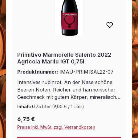
Primitivo Marmorelle Salento 2022
Agricola Marilu IGT 0,75l.
Produktnummer:
IMAU-PRIMISAL22-07
Intensives rubinrot. An der Nase schöne
Beeren Noten. Reicher und harmonischer
Geschmack mit gutem Körper, mineralisch
mit angenehmen Tanninen. Optimal zu
Inhalt:
0.75 Liter
(9,00 € / 1 Liter)
rotem Fleisch, Wild und Käse
Regulärer Preis:
6,75 €
Preise inkl. MwSt. zzgl. Versandkosten