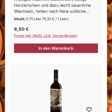
Herzkirschen und dazu leicht säuerliche
Weichseln, hinten nach feine süßliche
Würze. Am Gaumen trocken mit frischer,
Inhalt:
0.75 Liter
(11,33 € / 1 Liter)
fruchtiger Säure, viel Kirsche, zart bitteres
Regulärer Preis:
8,50 €
Tannin, toller Körper, sehr voll und cremig,
rafﬁ niert und sehr gut eingebundener
Preise inkl. MwSt. zzgl. Versandkosten
Alkohol, langer Abgang.
In den Warenkorb