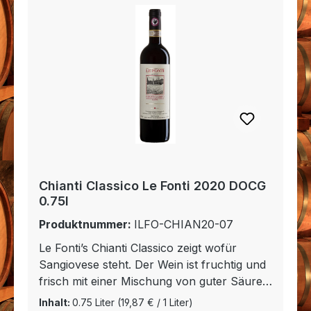
Chianti Classico Le Fonti 2020 DOCG
0.75l
Produktnummer:
ILFO-CHIAN20-07
Le Fonti’s Chianti Classico zeigt wofür
Sangiovese steht. Der Wein ist fruchtig und
frisch mit einer Mischung von guter Säure
und Gewürznoten. Abgerundet wird er
Inhalt:
0.75 Liter
(19,87 € / 1 Liter)